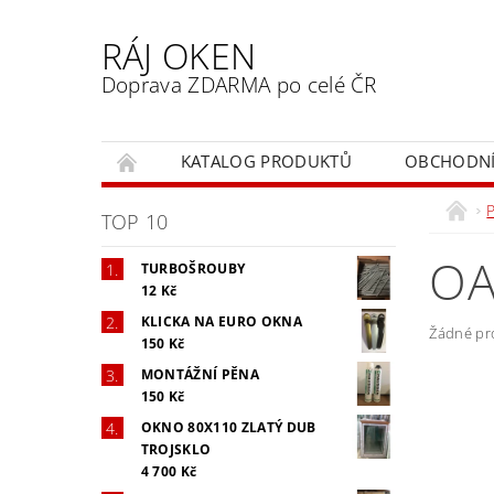
RÁJ OKEN
Doprava ZDARMA po celé ČR
KATALOG PRODUKTŮ
OBCHODNÍ
TOP 10
OA
TURBOŠROUBY
12 Kč
KLICKA NA EURO OKNA
Žádné pr
150 Kč
MONTÁŽNÍ PĚNA
150 Kč
OKNO 80X110 ZLATÝ DUB
TROJSKLO
4 700 Kč