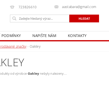
aastabara@gmail.com
723826610
 PODMÍNKY
NAPIŠTE NÁM
KONTAKTY
Prodávané značky
Oakley
KLEY
odukty od výrobce
Oakley
nebyly nalezeny....