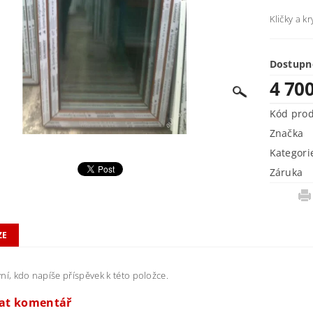
Kličky a k
Dostupn
4 70
Kód pro
Značka
Kategori
Záruka
ZE
ní, kdo napíše příspěvek k této položce.
dat komentář