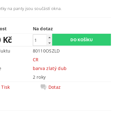
rytky na panty jsou součástí okna.
ost
Na dotaz
0 Kč
duktu
80110OSZLD
CR
e
barva zlatý dub
2 roky
Tisk
Dotaz