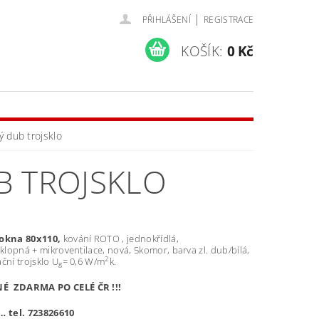
|
PŘIHLÁŠENÍ
REGISTRACE
KOŠÍK:
0 Kč
ý dub trojsklo
B TROJSKLO
 okna 80x110,
kování ROTO , jednokřídlá,
sklopná + mikroventilace, nová, 5komor, barva zl. dub/bílá,
2
ční trojsklo U
= 0,6 W/m
k.
g
 ZDARMA PO CELÉ ČR !!!
… tel. 723826610