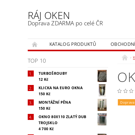
RÁJ OKEN
Doprava ZDARMA po celé ČR
KATALOG PRODUKTŮ
OBCHODNÍ
TOP 10
OK
TURBOŠROUBY
12 Kč
KLICKA NA EURO OKNA
150 Kč
MONTÁŽNÍ PĚNA
Doprava
150 Kč
OKNO 80X110 ZLATÝ DUB
TROJSKLO
4 700 Kč