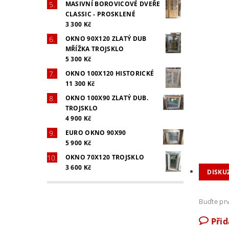
MASIVNÍ BOROVICOVÉ DVEŘE
CLASSIC - PROSKLENÉ
3 300 Kč
OKNO 90X120 ZLATÝ DUB
MŘÍŽKA TROJSKLO
5 300 Kč
OKNO 100X120 HISTORICKÉ
11 300 Kč
OKNO 100X90 ZLATÝ DUB.
TROJSKLO
4 900 Kč
EURO OKNO 90X90
5 900 Kč
OKNO 70X120 TROJSKLO
3 600 Kč
DISKU
Buďte prv
Při