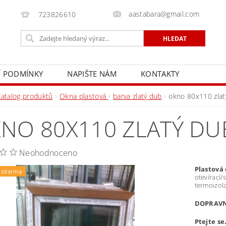
aastabara@gmail.com
723826610
 PODMÍNKY
NAPIŠTE NÁM
KONTAKTY
Katalog produktů
Okna plastová
barva zlatý dub
okno 80x110 zlat
NO 80X110 ZLATÝ DU
Neohodnoceno
Plastová
 zdarma
otevírací/
termoizola
DOPRAVNÉ
Ptejte se