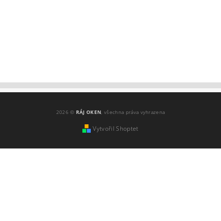
2026 ©
RÁJ OKEN
, všechna práva vyhrazena
Vytvořil Shoptet