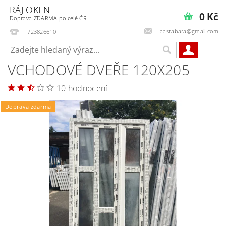
RÁJ OKEN
0 Kč
Doprava ZDARMA po celé ČR
aastabara@gmail.com
723826610
VCHODOVÉ DVEŘE 120X205
10 hodnocení
Doprava zdarma