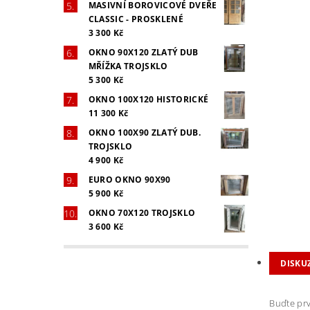
MASIVNÍ BOROVICOVÉ DVEŘE
CLASSIC - PROSKLENÉ
3 300 Kč
OKNO 90X120 ZLATÝ DUB
MŘÍŽKA TROJSKLO
5 300 Kč
OKNO 100X120 HISTORICKÉ
11 300 Kč
OKNO 100X90 ZLATÝ DUB.
TROJSKLO
4 900 Kč
EURO OKNO 90X90
5 900 Kč
OKNO 70X120 TROJSKLO
3 600 Kč
DISKU
Buďte prv