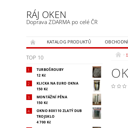
RÁJ OKEN
Doprava ZDARMA po celé ČR
KATALOG PRODUKTŮ
OBCHODNÍ
TOP 10
OK
TURBOŠROUBY
12 Kč
KLICKA NA EURO OKNA
150 Kč
MONTÁŽNÍ PĚNA
150 Kč
OKNO 80X110 ZLATÝ DUB
TROJSKLO
4 700 Kč