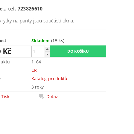
se… tel. 723826610
 krytky na panty jsou součástí okna.
ost
Skladem
(15 ks)
0 Kč
duktu
1164
CR
e
Katalog produktů
3 roky
Tisk
Dotaz