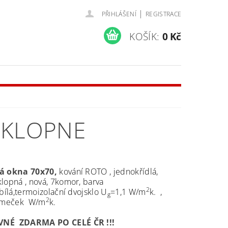
|
PŘIHLÁŠENÍ
REGISTRACE
KOŠÍK:
0 Kč
SKLOPNE
á okna 70x70,
kování ROTO , jednokřídlá,
lopná , nová, 7komor, barva
2
bílá,
termoizolační dvojsklo U
=1,1 W/m
k. ,
g
2
ámeček
W/m
k.
NÉ ZDARMA PO CELÉ ČR !!!