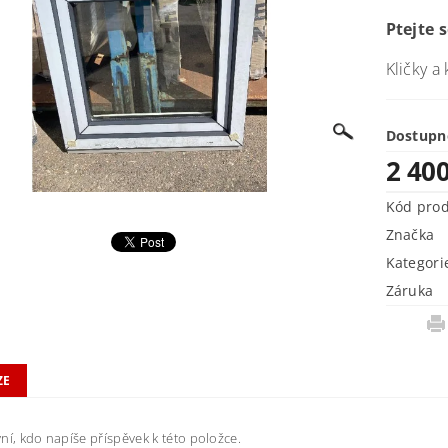
Ptejte 
Kličky a
Dostupn
2 40
Kód pro
Značka
Kategori
Záruka
ZE
ní, kdo napíše příspěvek k této položce.