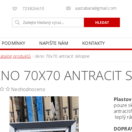
aastabara@gmail.com
723826610
 PODMÍNKY
NAPIŠTE NÁM
KONTAKTY
Katalog produktů
okno 70x70 antracit sklopne
NO 70X70 ANTRACIT 
Neohodnoceno
Plastov
pouze sk
antracit/
teplý r
DOPRAV