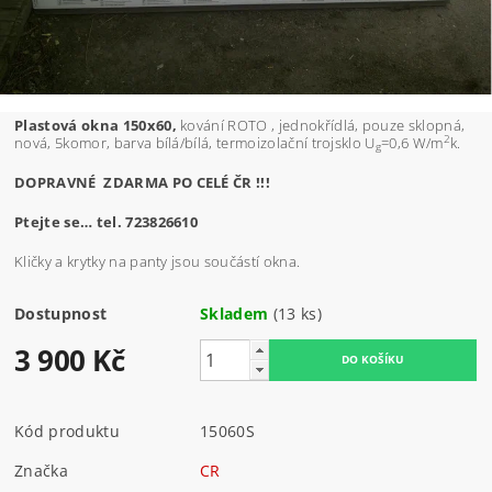
Plastová okna 150x60,
kování ROTO , jednokřídlá, pouze sklopná,
2
nová, 5komor, barva bílá/bílá, termoizolační trojsklo U
=0,6 W/m
k.
g
DOPRAVNÉ ZDARMA PO CELÉ ČR !!!
Ptejte se… tel. 723826610
Kličky a krytky na panty jsou součástí okna.
Dostupnost
Skladem
(13 ks)
3 900 Kč
Kód produktu
15060S
Značka
CR