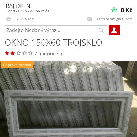
RÁJ OKEN
0 Kč
Doprava ZDARMA po celé ČR
aastabara@gmail.com
723826610
OKNO 150X60 TROJSKLO
7 hodnocení
Doprava zdarma