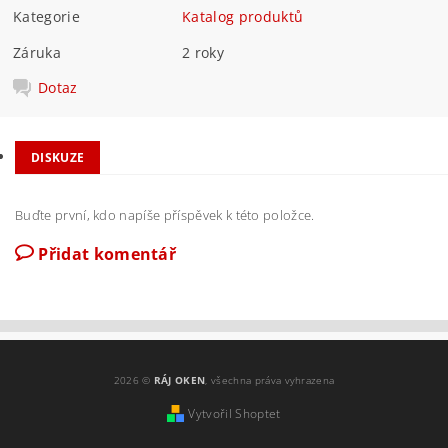
Kategorie
Katalog produktů
Záruka
2 roky
Dotaz
DISKUZE
Buďte první, kdo napíše příspěvek k této položce.
Přidat komentář
2026 ©
RÁJ OKEN
, všechna práva vyhrazena
Vytvořil Shoptet