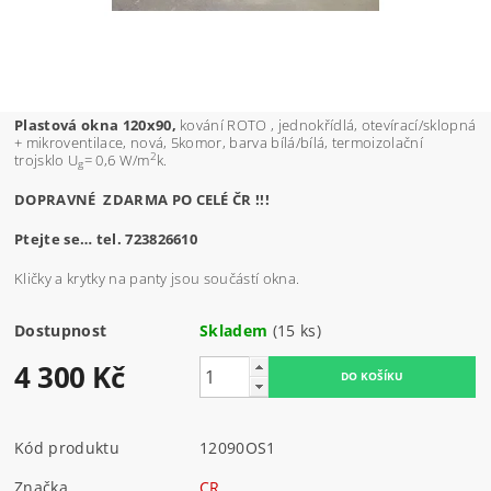
Plastová okna 120x90,
kování ROTO , jednokřídlá, otevírací/sklopná
+ mikroventilace, nová, 5komor, barva bílá/bílá, termoizolační
2
trojsklo U
= 0,6 W/m
k.
g
DOPRAVNÉ ZDARMA PO CELÉ ČR !!!
Ptejte se… tel. 723826610
Kličky a krytky na panty jsou součástí okna.
Dostupnost
Skladem
(15 ks)
4 300 Kč
Kód produktu
12090OS1
Značka
CR