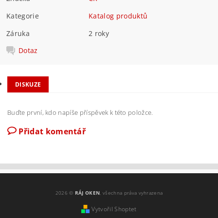
Kategorie
Katalog produktů
Záruka
2 roky
Dotaz
DISKUZE
Buďte první, kdo napíše příspěvek k této položce.
Přidat komentář
2026 ©
RÁJ OKEN
, všechna práva vyhrazena
Vytvořil Shoptet