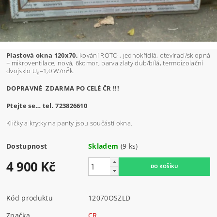
Plastová okna 120x70,
kování ROTO , jednokřídlá, otevírací/sklopná
+ mikroventilace, nová, 6komor, barva zlaty dub/bílá, termoizolační
2
dvojsklo U
=1,0 W/m
k.
g
DOPRAVNÉ ZDARMA PO CELÉ ČR !!!
Ptejte se… tel. 723826610
Kličky a krytky na panty jsou součástí okna.
Dostupnost
Skladem
(9 ks)
4 900 Kč
Kód produktu
12070OSZLD
Značka
CR