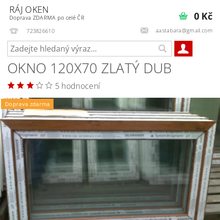
RÁJ OKEN
0 Kč
Doprava ZDARMA po celé ČR
aastabara@gmail.com
723826610
OKNO 120X70 ZLATÝ DUB
5 hodnocení
Doprava zdarma