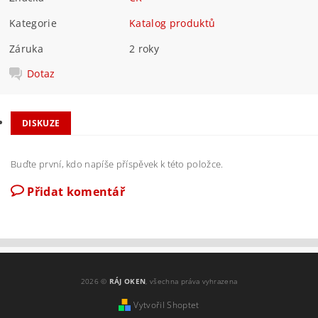
Kategorie
Katalog produktů
Záruka
2 roky
Dotaz
DISKUZE
Buďte první, kdo napíše příspěvek k této položce.
Přidat komentář
2026 ©
RÁJ OKEN
, všechna práva vyhrazena
Vytvořil Shoptet