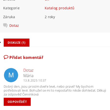
Kategorie
Katalog produktů
Záruka
2 roky
Dotaz
DISKUZE (1)
Přidat komentář
Dotaz
M
Mária
13.8.2025 10:37
Dobrý den, jsou prosím dveře levé, nebo pravé? My bychom
potřebovali levé. Bohužel se mi to nepodařilo nikde dohledat. Děkuji
za odpověď Červinková
ODPOVĚDĚT