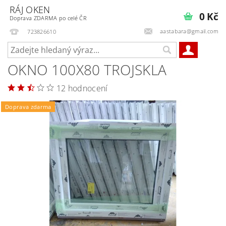
RÁJ OKEN
0 Kč
Doprava ZDARMA po celé ČR
aastabara@gmail.com
723826610
OKNO 100X80 TROJSKLA
12 hodnocení
Doprava zdarma