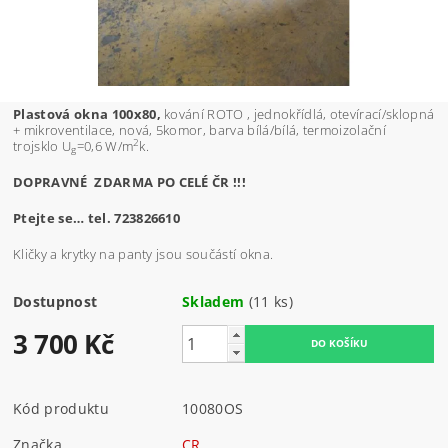
Plastová okna 100x80,
kování ROTO , jednokřídlá, otevírací/sklopná
+ mikroventilace, nová, 5komor, barva bílá/bílá, termoizolační
2
trojsklo U
=0,6 W/m
k.
g
DOPRAVNÉ ZDARMA PO CELÉ ČR !!!
Ptejte se… tel. 723826610
Kličky a krytky na panty jsou součástí okna.
Dostupnost
Skladem
(11 ks)
3 700 Kč
Kód produktu
10080OS
Značka
CR