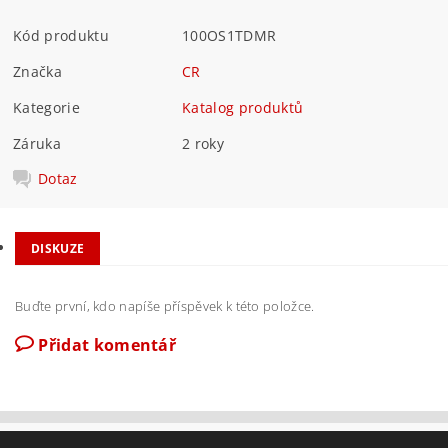
Kód produktu
100OS1TDMR
Značka
CR
Kategorie
Katalog produktů
Záruka
2 roky
Dotaz
DISKUZE
Buďte první, kdo napíše příspěvek k této položce.
Přidat komentář