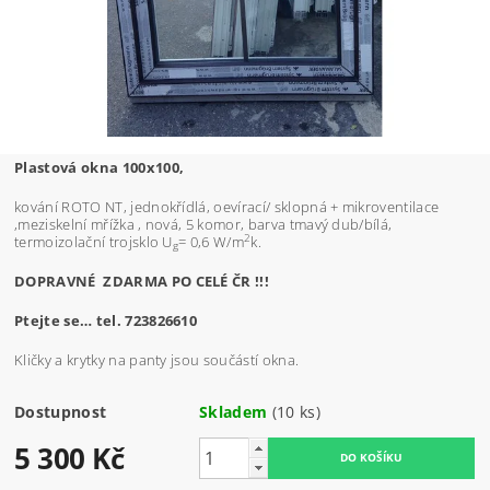
Plastová okna 100x100,
kování ROTO NT, jednokřídlá, oevírací/ sklopná + mikroventilace
,meziskelní mřížka , nová, 5 komor, barva tmavý dub/bílá,
2
termoizolační trojsklo U
= 0,6 W/m
k.
g
DOPRAVNÉ ZDARMA PO CELÉ ČR !!!
Ptejte se… tel. 723826610
Kličky a krytky na panty jsou součástí okna.
Dostupnost
Skladem
(10 ks)
5 300 Kč