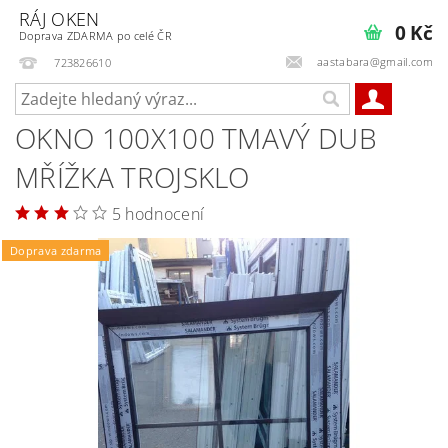
RÁJ OKEN
0 Kč
Doprava ZDARMA po celé ČR
aastabara@gmail.com
723826610
OKNO 100X100 TMAVÝ DUB
MŘÍŽKA TROJSKLO
5 hodnocení
Doprava zdarma