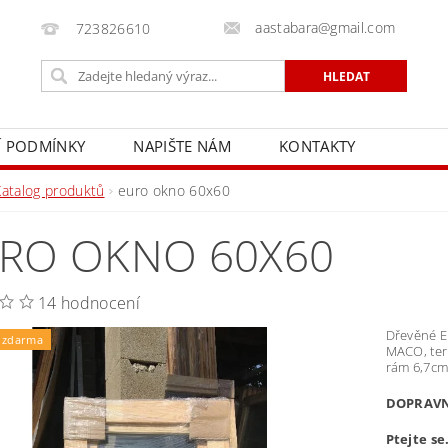
aastabara@gmail.com
723826610
 PODMÍNKY
NAPIŠTE NÁM
KONTAKTY
Katalog produktů
euro okno 60x60
RO OKNO 60X60
14 hodnocení
Dřevěné E
 zdarma
MACO, term
rám 6,7cm
DOPRAVNÉ
Ptejte se