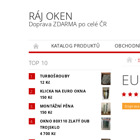
RÁJ OKEN
Doprava ZDARMA po celé ČR
KATALOG PRODUKTŮ
OBCHODNÍ
TOP 10
EU
TURBOŠROUBY
12 Kč
KLICKA NA EURO OKNA
150 Kč
MONTÁŽNÍ PĚNA
Doprava
150 Kč
OKNO 80X110 ZLATÝ DUB
TROJSKLO
4 700 Kč