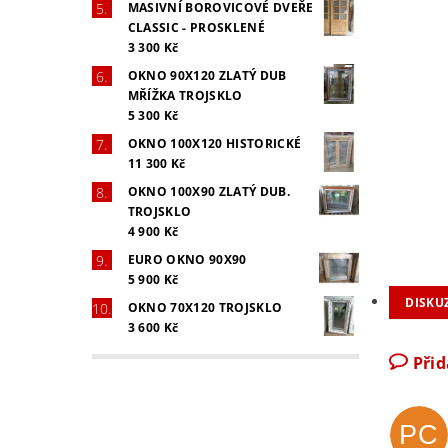
MASIVNÍ BOROVICOVÉ DVEŘE
CLASSIC - PROSKLENÉ
3 300 Kč
OKNO 90X120 ZLATÝ DUB
MŘÍŽKA TROJSKLO
5 300 Kč
OKNO 100X120 HISTORICKÉ
11 300 Kč
OKNO 100X90 ZLATÝ DUB.
TROJSKLO
4 900 Kč
EURO OKNO 90X90
5 900 Kč
DISKUZ
OKNO 70X120 TROJSKLO
3 600 Kč
Při
PC