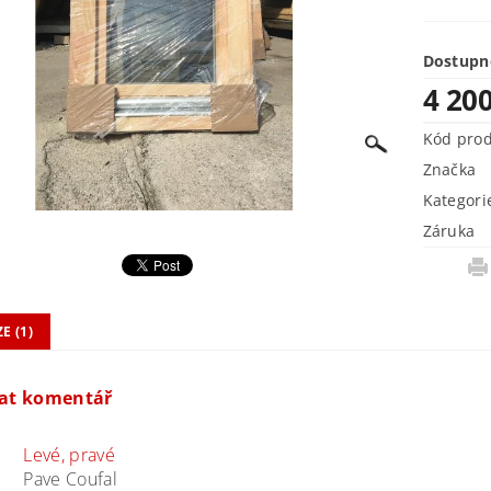
Dostupn
4 20
Kód pro
Značka
Kategori
Záruka
E (1)
dat komentář
Levé, pravé
Pave Coufal