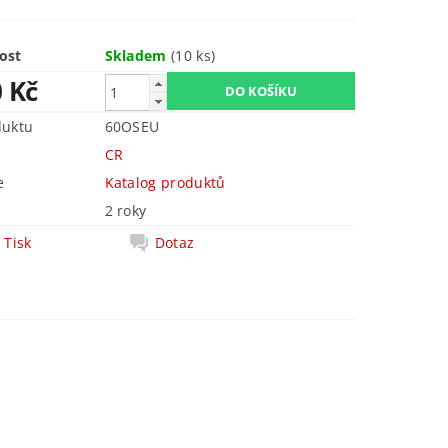
ost
Skladem
(10 ks)
0 Kč
duktu
60OSEU
CR
e
Katalog produktů
2 roky
Tisk
Dotaz