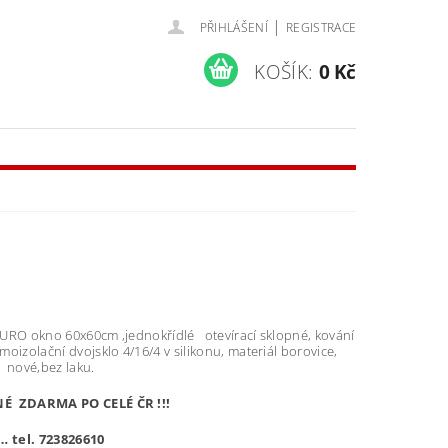
|
PŘIHLÁŠENÍ
REGISTRACE
KOŠÍK:
0 Kč
URO okno 60x60cm ,jednokřídlé otevírací sklopné, kování
oizolační dvojsklo 4/16/4 v silikonu, materiál borovice,
 nové,bez laku.
 ZDARMA PO CELÉ ČR !!!
… tel. 723826610