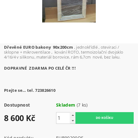
Dřevěné EURO bakony 90x200cm
, jednokřídlé , oteviraci /
sklopne + mikroventilace , kování ROTO, termoizolační dvojsklo
4/16/4 v silikonu, materiál borovice, rám 6,7cm nové, bez laku.
DOPRAVNÉ ZDARMA PO CELÉ ČR !!!
Ptejte se… tel. 723826610
Dostupnost
Skladem
(7 ks)
8 600 Kč
Kód produktu
EUB90200OS