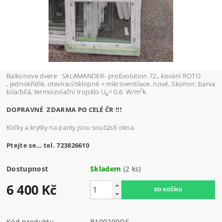
Balkonove dvere SALAMANDER- proEvolution 72,
, kování ROTO
, jednokřídlé, otevírací/sklopné + mikroventilace, nové, 5komor, barva
2
bila/bílá, termoizolační trojsklo U
= 0,6 W/m
k.
g
DOPRAVNÉ ZDARMA PO CELÉ ČR !!!
Kličky a krytky na panty jsou součástí okna.
Ptejte se… tel. 723826610
Dostupnost
Skladem
(2 ks)
6 400 Kč
Kód produktu
B100200OS