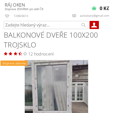
RÁJ OKEN
0 Kč
Doprava ZDARMA po celé ČR
aastabara@gmail.com
723826610
BALKONOVÉ DVEŘE 100X200
TROJSKLO
12 hodnocení
Doprava zdarma