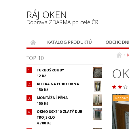
RÁJ OKEN
Doprava ZDARMA po celé ČR
KATALOG PRODUKTŮ
OBCHODNÍ
TOP 10
OK
TURBOŠROUBY
12 Kč
KLICKA NA EURO OKNA
150 Kč
MONTÁŽNÍ PĚNA
Doprava
150 Kč
OKNO 80X110 ZLATÝ DUB
TROJSKLO
4 700 Kč