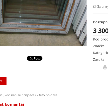
Kličky a k
Dostupn
3 30
Kód pro
Značka
Kategori
Záruka
ZE
ní, kdo napíše příspěvek k této položce.
dat komentář