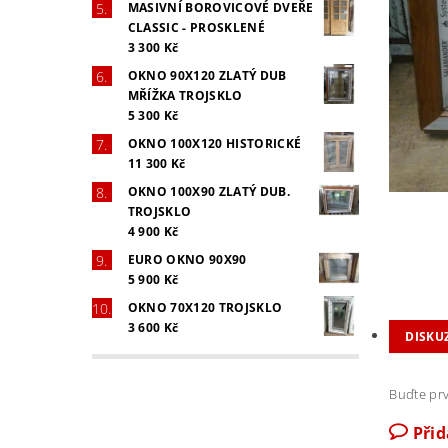
MASIVNÍ BOROVICOVÉ DVEŘE
CLASSIC - PROSKLENÉ
3 300 Kč
OKNO 90X120 ZLATÝ DUB
MŘÍŽKA TROJSKLO
5 300 Kč
OKNO 100X120 HISTORICKÉ
11 300 Kč
OKNO 100X90 ZLATÝ DUB.
TROJSKLO
4 900 Kč
EURO OKNO 90X90
5 900 Kč
OKNO 70X120 TROJSKLO
3 600 Kč
DISKU
Buďte prv
Při