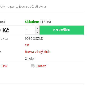
rytky na panty jsou součástí okna.
ost
Skladem
(16 ks)
0 Kč
duktu
9060OSZLD
CR
e
barva zlatý dub
2 roky
Tisk
Dotaz