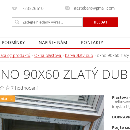
aastabara@gmail.com
723826610
 PODMÍNKY
NAPIŠTE NÁM
KONTAKTY
Katalog produktů
Okna plastová
barva zlatý dub
okno 90x60 zlatý 
NO 90X60 ZLATÝ DUB
7 hodnocení
Plastová
 zdarma
+ mikroven
trojsklo U
DOPRAVNÉ
Ptejte se