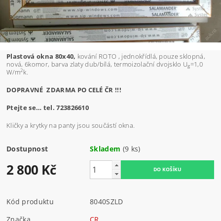
Plastová okna 80x40,
kování ROTO , jednokřídlá, pouze sklopná,
nová, 6komor, barva zlaty dub/bílá, termoizolační dvojsklo U
=1,0
g
2
W/m
k.
DOPRAVNÉ ZDARMA PO CELÉ ČR !!!
Ptejte se… tel. 723826610
Kličky a krytky na panty jsou součástí okna.
Dostupnost
Skladem
(9 ks)
2 800 Kč
Kód produktu
8040SZLD
Značka
CR