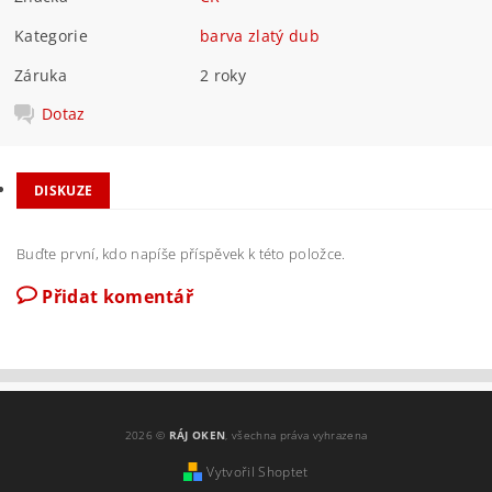
Kategorie
barva zlatý dub
Záruka
2 roky
Dotaz
DISKUZE
Buďte první, kdo napíše příspěvek k této položce.
Přidat komentář
2026 ©
RÁJ OKEN
, všechna práva vyhrazena
Vytvořil Shoptet