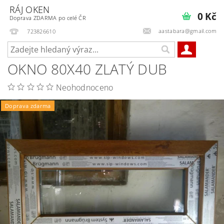
RÁJ OKEN
0 Kč
Doprava ZDARMA po celé ČR
aastabara@gmail.com
723826610
OKNO 80X40 ZLATÝ DUB
Neohodnoceno
Doprava zdarma