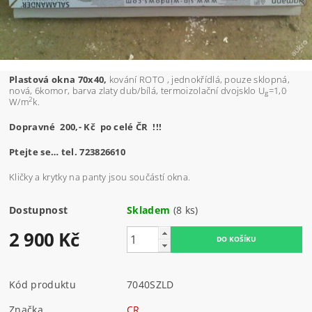
Plastová okna 70x40,
kování ROTO , jednokřídlá, pouze sklopná,
nová, 6komor, barva zlaty dub/bílá, termoizolační dvojsklo U
=1,0
g
2
W/m
k.
Dopravné 200,- Kč po celé ČR !!!
Ptejte se… tel. 723826610
Kličky a krytky na panty jsou součástí okna.
Dostupnost
Skladem
(8 ks)
2 900 Kč
Kód produktu
7040SZLD
Značka
CR