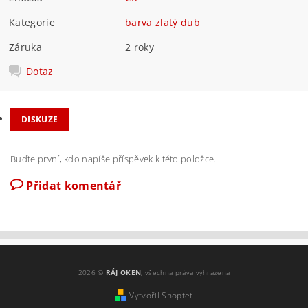
Kategorie
barva zlatý dub
Záruka
2 roky
Dotaz
DISKUZE
Buďte první, kdo napíše příspěvek k této položce.
Přidat komentář
2026 ©
RÁJ OKEN
, všechna práva vyhrazena
Vytvořil Shoptet