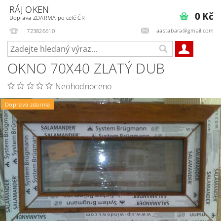
RÁJ OKEN
0 Kč
Doprava ZDARMA po celé ČR
aastabara@gmail.com
723826610
OKNO 70X40 ZLATÝ DUB
Neohodnoceno
Doprava zdarma