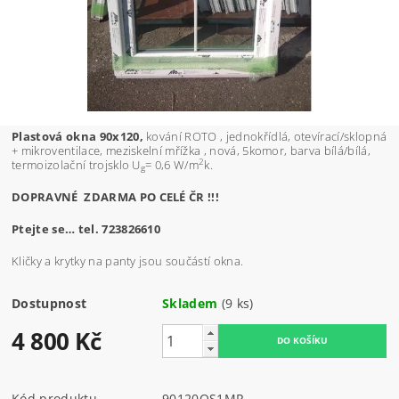
Plastová okna 90x120,
kování ROTO , jednokřídlá, otevírací/sklopná
+ mikroventilace, meziskelní mřížka , nová, 5komor, barva bílá/bílá,
2
termoizolační trojsklo U
= 0,6 W/m
k.
g
DOPRAVNÉ ZDARMA PO CELÉ ČR !!!
Ptejte se… tel. 723826610
Kličky a krytky na panty jsou součástí okna.
Dostupnost
Skladem
(9 ks)
4 800 Kč
Kód produktu
90120OS1MR