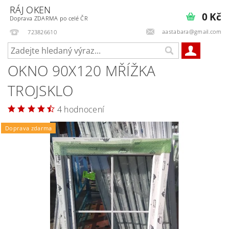
RÁJ OKEN
0 Kč
Doprava ZDARMA po celé ČR
aastabara@gmail.com
723826610
OKNO 90X120 MŘÍŽKA
TROJSKLO
4 hodnocení
Doprava zdarma