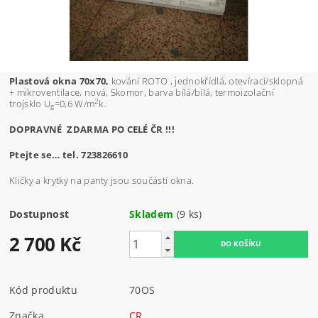
Plastová okna 70x70,
kování ROTO , jednokřídlá, otevírací/sklopná
+ mikroventilace, nová, 5komor, barva bílá/bílá, termoizolační
2
trojsklo U
=0,6 W/m
k.
g
DOPRAVNÉ ZDARMA PO CELÉ ČR !!!
Ptejte se… tel. 723826610
Kličky a krytky na panty jsou součástí okna.
Dostupnost
Skladem
(9 ks)
2 700 Kč
Kód produktu
70OS
Značka
CR