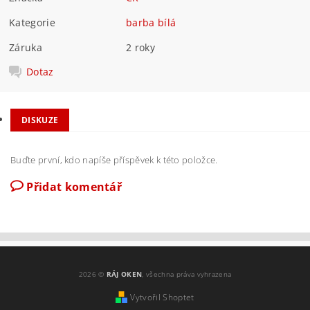
Kategorie
barba bílá
Záruka
2 roky
Dotaz
DISKUZE
Buďte první, kdo napíše příspěvek k této položce.
Přidat komentář
2026 ©
RÁJ OKEN
, všechna práva vyhrazena
Vytvořil Shoptet