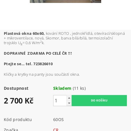
Plastová okna 60x60,
kování ROTO , jednokřídlá, otevírací/sklopná
+ mikroventilace, nová, 5komor, barva bílá/bílá, termoizolační
2
trojsklo U
= 0,6 W/m
k.
g
DOPRAVNÉ ZDARMA PO CELÉ ČR !!!
Ptejte se… tel. 723826610
Kličky a krytky na panty jsou součástí okna.
Dostupnost
Skladem
(11 ks)
2 700 Kč
Kód produktu
60OS
Značka
CR