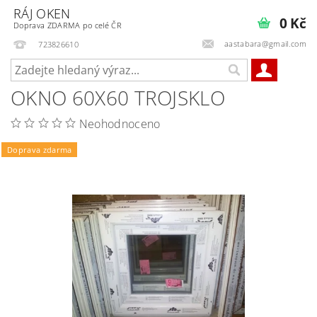
RÁJ OKEN
0 Kč
Doprava ZDARMA po celé ČR
aastabara@gmail.com
723826610
OKNO 60X60 TROJSKLO
Neohodnoceno
Doprava zdarma