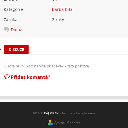
Kategorie
barba bílá
Záruka
2 roky
Dotaz
DISKUZE
Buďte první, kdo napíše příspěvek k této položce.
Přidat komentář
2026 ©
RÁJ OKEN
, všechna práva vyhrazena
Vytvořil Shoptet