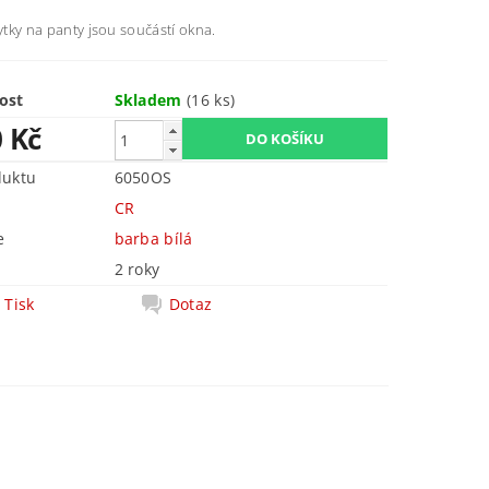
rytky na panty jsou součástí okna.
ost
Skladem
(16 ks)
0 Kč
duktu
6050OS
CR
e
barba bílá
2 roky
Tisk
Dotaz