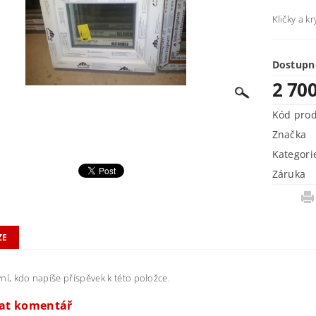
Kličky a k
Dostupn
2 70
Kód pro
Značka
Kategori
Záruka
ZE
ní, kdo napíše příspěvek k této položce.
dat komentář