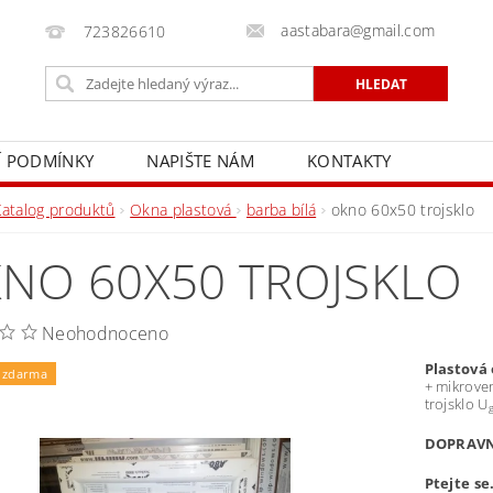
aastabara@gmail.com
723826610
 PODMÍNKY
NAPIŠTE NÁM
KONTAKTY
Katalog produktů
Okna plastová
barba bílá
okno 60x50 trojsklo
NO 60X50 TROJSKLO
Neohodnoceno
Plastová
 zdarma
+ mikroven
trojsklo U
DOPRAVNÉ
Ptejte se