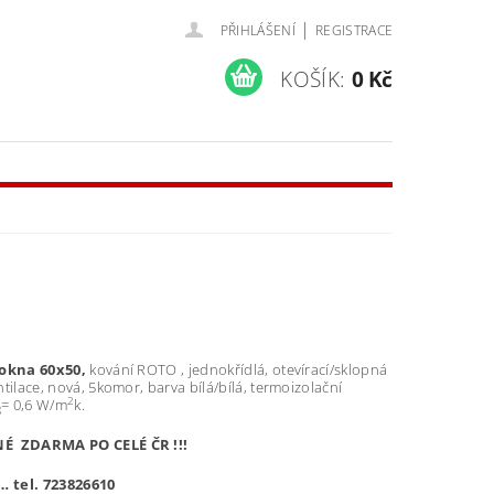
|
PŘIHLÁŠENÍ
REGISTRACE
KOŠÍK:
0 Kč
 okna 60x50,
kování ROTO , jednokřídlá, otevírací/sklopná
tilace, nová, 5komor, barva bílá/bílá, termoizolační
2
= 0,6 W/m
k.
g
 ZDARMA PO CELÉ ČR !!!
… tel. 723826610