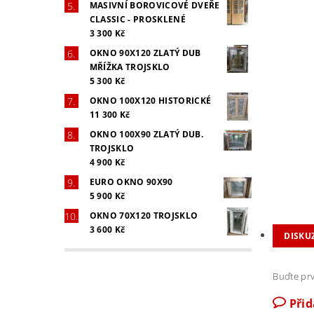
MASIVNÍ BOROVICOVÉ DVEŘE
CLASSIC - PROSKLENÉ
3 300 Kč
OKNO 90X120 ZLATÝ DUB
MŘÍŽKA TROJSKLO
5 300 Kč
OKNO 100X120 HISTORICKÉ
11 300 Kč
OKNO 100X90 ZLATÝ DUB.
TROJSKLO
4 900 Kč
EURO OKNO 90X90
5 900 Kč
OKNO 70X120 TROJSKLO
3 600 Kč
DISKU
Buďte prv
Při