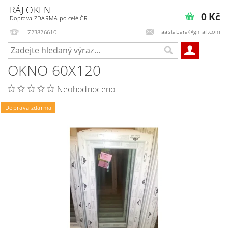
RÁJ OKEN
0 Kč
Doprava ZDARMA po celé ČR
aastabara@gmail.com
723826610
OKNO 60X120
Neohodnoceno
Doprava zdarma