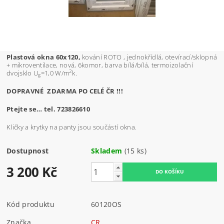
Plastová okna 60x120,
kování ROTO , jednokřídlá, otevírací/sklopná
+ mikroventilace, nová, 6komor, barva bílá/bílá, termoizolační
2
dvojsklo U
=1,0 W/m
k.
g
DOPRAVNÉ ZDARMA PO CELÉ ČR !!!
Ptejte se… tel. 723826610
Kličky a krytky na panty jsou součástí okna.
Dostupnost
Skladem
(15 ks)
3 200 Kč
Kód produktu
60120OS
Značka
CR