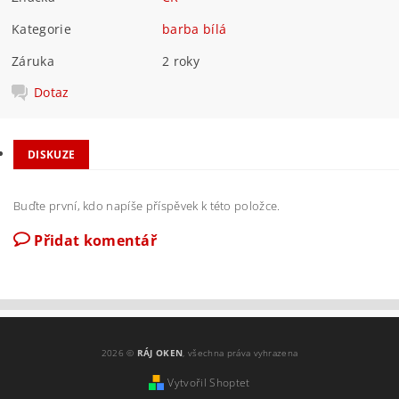
Kategorie
barba bílá
Záruka
2 roky
Dotaz
DISKUZE
Buďte první, kdo napíše příspěvek k této položce.
Přidat komentář
2026 ©
RÁJ OKEN
, všechna práva vyhrazena
Vytvořil Shoptet