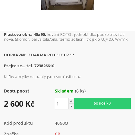
Plastová okna 40x90,
kování ROTO , jednokřídlá, pouze otevírací
2
nová, 5komor, barva bílá/bílá, termoizolační trojsklo U
= 0.6 W/m
k.
g
DOPRAVNÉ ZDARMA PO CELÉ ČR !!!
Ptejte se… tel. 723826610
Kličky a krytky na panty jsou součástí okna.
Dostupnost
Skladem
(6 ks)
2 600 Kč
Kód produktu
4090O
Značka
CR