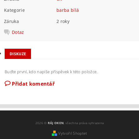
Kategorie
barba bílá
Záruka
2 roky
Dotaz
DISKUZE
Buďte první, kdo napíše příspěvek k této položce.
Přidat komentář
2026 ©
RÁJ OKEN
, všechna práva vyhrazena
Vytvořil Shoptet