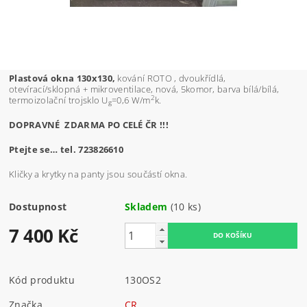
Plastová okna 130x130,
kování ROTO , dvoukřídlá,
otevírací/sklopná + mikroventilace, nová, 5komor, barva bílá/bílá,
2
termoizolační trojsklo U
=0,6 W/m
k.
g
DOPRAVNÉ ZDARMA PO CELÉ ČR !!!
Ptejte se… tel. 723826610
Kličky a krytky na panty jsou součástí okna.
Dostupnost
Skladem
(10 ks)
7 400 Kč
Kód produktu
130OS2
Značka
CR