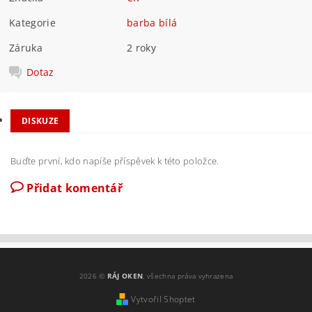
Kategorie
barba bílá
Záruka
2 roky
Dotaz
DISKUZE
Buďte první, kdo napíše příspěvek k této položce.
Přidat komentář
2026 ©
RÁJ OKEN
, všechna práva vyhrazena
Vytvořil Shoptet