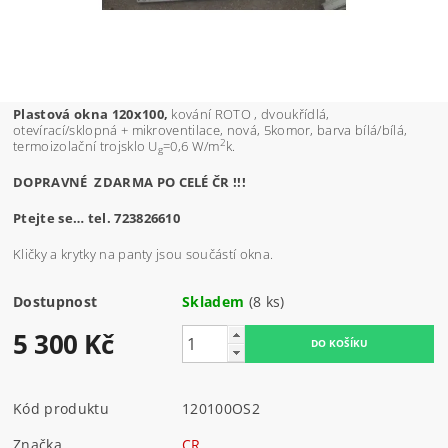
Plastová okna 120x100,
kování ROTO , dvoukřídlá,
otevírací/sklopná + mikroventilace, nová, 5komor, barva bílá/bílá,
2
termoizolační trojsklo U
=0,6 W/m
k.
g
DOPRAVNÉ ZDARMA PO CELÉ ČR !!!
Ptejte se… tel. 723826610
Kličky a krytky na panty jsou součástí okna.
Dostupnost
Skladem
(8 ks)
5 300 Kč
Kód produktu
120100OS2
Značka
CR