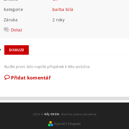
Kategorie
barba bílá
Záruka
2 roky
Dotaz
DISKUZE
Buďte první, kdo napíše příspěvek k této položce.
Přidat komentář
2026 ©
RÁJ OKEN
, všechna práva vyhrazena
Vytvořil Shoptet